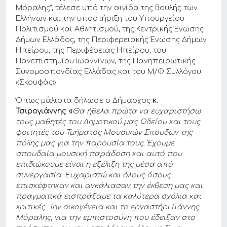
Μόραλης”, τέλεσε υπό την αιγίδα της Βουλής των
Ελλήνων και την υποστήριξη του Υπουργείου
Πολιτισμού και Αθλητισμού, της Κεντρικής Ένωσης
Δήμων Ελλάδος, της Περιφερειακής Ένωσης Δήμων
Ηπείρου, της Περιφέρειας Ηπείρου, του
Πανεπιστημίου Ιωαννίνων, της Πανηπειρωτικής
Συνομοσπονδίας Ελλάδας και του Μ/Φ Συλλόγου
«Σκουφάς».
Όπως μάλιστα δήλωσε ο Δήμαρχος
κ.
Τσιρογιάννης
:
«
Θα ήθελα πρώτα να ευχαριστήσω
τους μαθητές του Δημοτικού μας Ωδείου και τους
φοιτητές του Τμήματος Μουσικών Σπουδών της
πόλης μας για την παρουσία τους. Έχουμε
σπουδαία μουσική παράδοση και αυτό που
επιδιώκουμε είναι η εξέλιξη της μέσα από
συνεργασία. Ευχαριστώ και όλους όσους
επισκέφτηκαν και αγκάλιασαν την έκθεση μας και
πραγματικά εισπράξαμε τα καλύτερα σχόλια και
κριτικές. Την οικογένεια και το εργαστήρι Γιάννης
Μόραλης, για την εμπιστοσύνη που έδειξαν στο