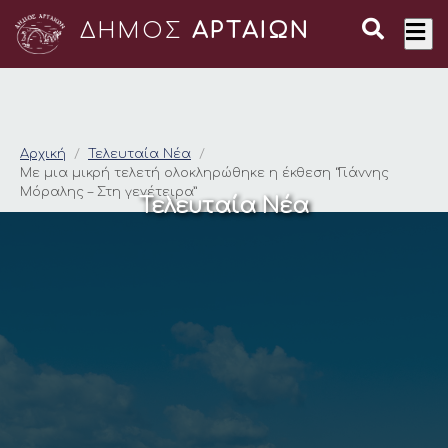
ΔΗΜΟΣ
ΑΡΤΑΙΩΝ
Με μια μικρή τελετή
Αρχική
Τελευταία Νέα
Με μια μικρή τελετή ολοκληρώθηκε η έκθεση “Γιάννης
Μόραλης – Στη γενέτειρα”
Τελευταία Νέα