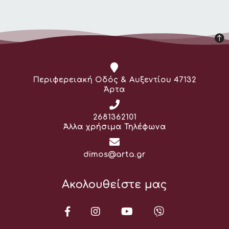
Διεύθυνση:
Περιφερειακή Οδός & Αυξεντίου 47132
Άρτα
Τηλέφωνο:
2681362101
Άλλα χρήσιμα Τηλέφωνα
Email:
dimos@arta.gr
Ακολουθείστε μας