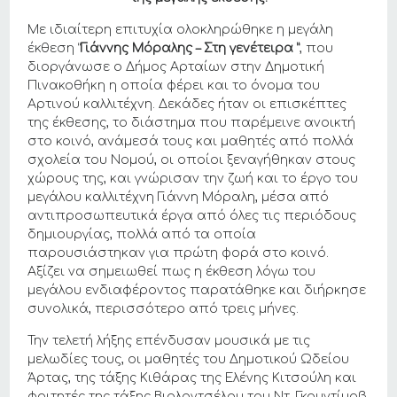
Με ιδιαίτερη επιτυχία ολοκληρώθηκε η μεγάλη
έκθεση “
Γιάννης Μόραλης – Στη γενέτειρα
”
, που
διοργάνωσε ο Δήμος Αρταίων στην Δημοτική
Πινακοθήκη η οποία φέρει και το όνομα του
Αρτινού καλλιτέχνη. Δεκάδες ήταν οι επισκέπτες
της έκθεσης, το διάστημα που παρέμεινε ανοικτή
στο κοινό, ανάμεσά τους και μαθητές από πολλά
σχολεία του Νομού, οι οποίοι ξεναγήθηκαν στους
χώρους της, και γνώρισαν την ζωή και το έργο του
μεγάλου καλλιτέχνη Γιάννη Μόραλη, μέσα από
αντιπροσωπευτικά έργα από όλες τις περιόδους
δημιουργίας, πολλά από τα οποία
παρουσιάστηκαν για πρώτη φορά στο κοινό.
Αξίζει να σημειωθεί πως η έκθεση λόγω του
μεγάλου ενδιαφέροντος παρατάθηκε και διήρκησε
συνολικά, περισσότερο από τρεις μήνες.
Την τελετή λήξης επένδυσαν μουσικά με τις
μελωδίες τους, οι μαθητές του Δημοτικού Ωδείου
Άρτας, της τάξης Κιθάρας της Ελένης Κιτσούλη και
φοιτητές της τάξης Βιολοντσέλου του Nτ. Γκουντίμοβ