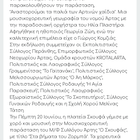
παρακολουθήσουν την παράσταση,
“Αναστορούμαι τα παλιά των Αρτινών χαΐδια”. Μια
μουσικοχορευτική γεωγραφία του νομού Άρτας με
την παραδοσιακή ορχήστρα του Ηλία Πλαστήρα.
Αφηγήθηκε η ηθοποιός Γεωργία Ζώη, ενώ την
καλλιτεχνική επιμέλεια είχε ο Γιώργος Κομζιάς.
Στην εκδήλωση συμμετείχαν οι: Εκπολιτιστικός
Σύλλογος Περάνθης, Επιμορφωτικός Σύλλογος
Νεοχωρίου Άρτας, Ομάδα κρουστών KROTALARTA,
Πολιτιστικός και Λαογραφικός Σύλλογος
Γραμμενίτσας “Το Γαϊτανάκι”, Πολιτιστικός Σύλλογος
Μελισσουργιωτών Άρτας “Ο Άη Μάρκος”,
Πολιτιστικός Σύλλογος Ροδαυγής “Η Αγία
Παρασκευή”, Πολιτιστικός. Λαογραφικός.
Εξωραϊστικός Σύλλογος “Το Σκοπευτήριο”, Σύλλογος
Γυναικών Ροδαυγής και η Σχολή Χορού Μελίνας
Τάτση.
Την Πέμπτη 20 Ιουνίου, η πλατεία Σκουφά γέμισε με
χορό και μουσική στην Μουσικοχορευτική
παράσταση του Μ/Φ Συλλόγου Άρτης “Ο Σκουφάς”,
με τίτλο “Στα βήματα του Ζορμπά”. Τα χορευτικά