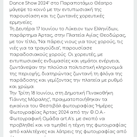
Dance Show 2024” στο Παραποτάμιο Θέατρο
μάγεψε το κοινό με την εντυπωσιακή της
παρουσίαση και τις ζωντανές χορευτικές
ερμηνείες.
Τη Δευτέρα 17 Ιουνίου το Λύκειον των Ελληνίδων,
παράρτημα Άρτας, στην Πλατεία Αγίας Θεοδώρας,
με τον τίτλο, “Να πάρεις νιοuς για τους χορούς, τις
νιές για τα τραγούδια”, παρουσίασε
παραδοσιακούς χορούς. Οι χορευτές, με
εντυπωσιακές ενδυμασίες και γεμάτοι ενέργεια,
ζωντάνεψαν την πλούσια πολιτιστική κληρονομιά
της περιοχής, διατηρώντας ζωντανή τη φλόγα της
παράδοσης και γεμίζοντας την πλατεία με ρυθμό
και χρώμα.
Την Τρίτη 18 Ιουνίου, στη Δημοτική Πινακοθήκη
“Γιάννης Μόραλης”, πραγματοποιήθηκαν τα
εγκαίνια του Φεστιβάλ φωτογραφίας “Ημέρες
Φωτογραφίας Άρτας 2024 από την Φ.Ο.Α.-
Φωτογραφική Ομάδα art.A’s. με σκοπό να
προβληθεί και να τιμηθεί η τέχνη της φωτογραφίας
από καλλιτέχνες και λάτρεις της φωτογραφίας από