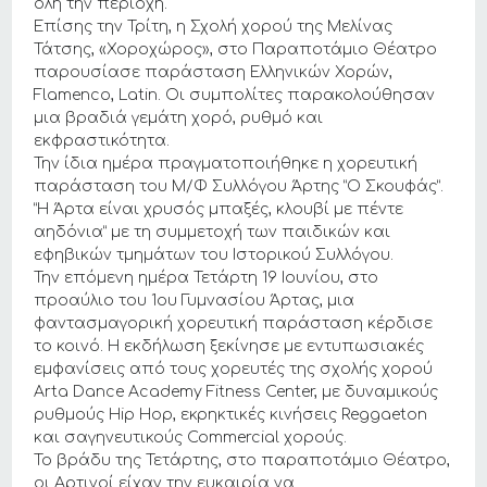
όλη την περιοχή.
Επίσης την Τρίτη, η Σχολή χορού της Μελίνας
Τάτσης, «Χοροχώρος», στο Παραποτάμιο Θέατρο
παρουσίασε παράσταση Ελληνικών Χορών,
Flamenco, Latin. Οι συμπολίτες παρακολούθησαν
μια βραδιά γεμάτη χορό, ρυθμό και
εκφραστικότητα.
Την ίδια ημέρα πραγματοποιήθηκε η χορευτική
παράσταση του Μ/Φ Συλλόγου Άρτης “Ο Σκουφάς”.
“Η Άρτα είναι χρυσός μπαξές, κλουβί με πέντε
αηδόνια” με τη συμμετοχή των παιδικών και
εφηβικών τμημάτων του Ιστορικού Συλλόγου.
Την επόμενη ημέρα Τετάρτη 19 Ιουνίου, στο
προαύλιο του 1ου Γυμνασίου Άρτας, μια
φαντασμαγορική χορευτική παράσταση κέρδισε
το κοινό. Η εκδήλωση ξεκίνησε με εντυπωσιακές
εμφανίσεις από τους χορευτές της σχολής χορού
Arta Dance Academy Fitness Center, με δυναμικούς
ρυθμούς Hip Hop, εκρηκτικές κινήσεις Reggaeton
και σαγηνευτικούς Commercial χορούς.
Το βράδυ της Τετάρτης, στο παραποτάμιο Θέατρο,
οι Αρτινοί είχαν την ευκαιρία να