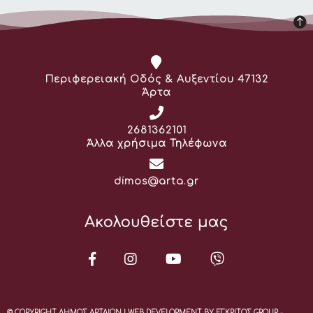
Διεύθυνση:
Περιφερειακή Οδός & Αυξεντίου 47132
Άρτα
Τηλέφωνο:
2681362101
Άλλα χρήσιμα Τηλέφωνα
Email:
dimos@arta.gr
Ακολουθείστε μας
© COPYRIGHT ΔΗΜΟΣ ΑΡΤΑΙΩΝ | WEB DEVELOPMENT BY ΕΓΚΡΙΤΟΣ GROUP -