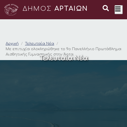
ΔΗΜΟΣ
ΑΡΤΑΙΩΝ
Με επιτυχία ολοκληρ
Αρχική
Τελευταία Νέα
Με επιτυχία ολοκληρώθηκε το 9ο Πανελλήνιο Πρωτάθλημα
Αισθητικής Γυμναστικής στην Άρτα.
Τελευταία Νέα