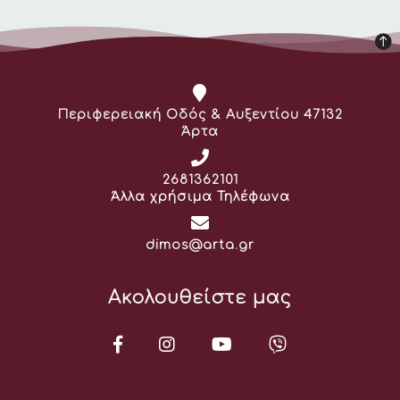
Διεύθυνση:
Περιφερειακή Οδός & Αυξεντίου 47132
Άρτα
Τηλέφωνο:
2681362101
Άλλα χρήσιμα Τηλέφωνα
Email:
dimos@arta.gr
Ακολουθείστε μας