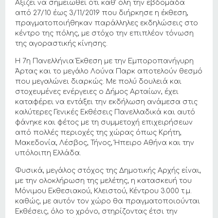
Αξίζει να σημειωθεί ότι καθ’ όλη την εβδομάδα
από 27/10 έως 3/11/2019 που διήρκησε η έκθεση,
πραγματοποιήθηκαν παράλληλες εκδηλώσεις στο
κέντρο της πόλης, με στόχο την επιπλέον τόνωση
της αγοραστικής κίνησης.
Η 7η Πανελλήνια Έκθεση με την Εμποροπανήγυρη
Άρτας και το μεγάλο Λούνα Παρκ αποτελούν θεσμό
που μεγαλώνει διαρκώς. Με πολύ δουλειά και
στοχευμένες ενέργειες ο Δήμος Αρταίων, έχει
καταφέρει να εντάξει την εκδήλωση ανάμεσα στις
καλύτερες Γενικές Εκθέσεις Πανελλαδικά και αυτό
φάνηκε και φέτος με τη συμμετοχή επιχειρήσεων
από πολλές περιοχές της χώρας όπως Κρήτη,
Μακεδονία, Λέσβος, Τήνος, Ήπειρο Αθήνα και την
υπόλοιπη Ελλάδα.
Φυσικά, μεγάλος στόχος της Δημοτικής Αρχής είναι,
με την ολοκλήρωση της μελέτης, η κατασκευή του
Μόνιμου Εκθεσιακού, Κλειστού, Κέντρου 3.000 τ.μ.
καθώς, με αυτόν τον χώρο θα πραγματοποιούνται
Εκθέσεις, όλο το χρόνο, στηρίζοντας έτσι την