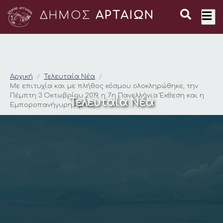
ΔΗΜΟΣ
ΑΡΤΑΙΩΝ
Με επιτυχία και με 
Αρχική
Τελευταία Νέα
Με επιτυχία και με πλήθος κόσμου ολοκληρώθηκε, την
Πέμπτη 3 Οκτωβρίου 2019, η 7η Πανελλήνια Έκθεση και η
Τελευταία Νέα
Εμποροπανήγυρη Άρτας