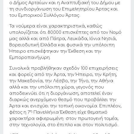
ο Δήμος Αρταίων και η Αναπτυξιακή του Δήμου με
τη συνδιοργάνωση του Επιμελητηρίου Άρτας και
του Εμπορικού Συλλόγου Άρτας.
Τα νούμερα είναι χαρακτηριστικά, καθώς
υπολογίζεται ότι 80.000 επισκέπτες από τον Νομό
μας αλλά και από Πάτρα, Λευκάδα, Ιόνια Νησιά,
Βορειοδυτική Ελλάδα και φυσικά την υπόλοιπη
Ήπειρο επισκέφτηκαν την Έκθεση και την
Εμποροπανήγυρη.
Συνολικά προβλήθηκαν σχεδόν 100 επιχειρήσεις
και φορείς από την Άρτα, την Ήπειρο, την Κρήτη,
την Μακεδονία, την Λέσβο, την Τήνο, την Αθήνα
αλλά και την υπόλοιπη χώρα, γεγονός που
αποδεικνύει ότι η διοργάνωση, αποτελεί έναν
διαρκώς ανερχόμενο θεσμό που προβάλλει την
Άρτα και ενισχύει την τοπική οικονομία. Επιπλέον,
η
φέτος η 7
Πανελλήνια Έκθεση είχε θεματικό
χαρακτήρα αφιερωμένη στον πρωτογενή τομέα,
στην τεχνολογία, στο έπιπλο και στον πολιτισμό.