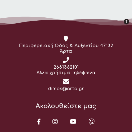
Διεύθυνση:
Περιφερειακή Οδός & Αυξεντίου 47132
Άρτα
Τηλέφωνο:
2681362101
Άλλα χρήσιμα Τηλέφωνα
Email:
dimos@arta.gr
Ακολουθείστε μας