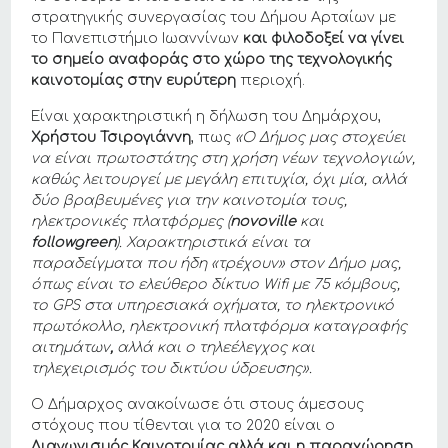
στρατηγικής συνεργασίας του Δήμου Αρταίων με
το Πανεπιστήμιο Ιωαννίνων
και φιλοδοξεί να γίνει
το σημείο αναφοράς στο χώρο της τεχνολογικής
καινοτομίας στην ευρύτερη
περιοχή.
Είναι χαρακτηριστική η δήλωση του Δημάρχου,
Χρήστου Τσιρογιάννη
, πως
«O Δήμος μας στοχεύει
να είναι πρωτοστάτης στη χρήση νέων τεχνολογιών,
καθώς λειτουργεί με μεγάλη επιτυχία, όχι μία, αλλά
δύο βραβευμένες για την καινοτομία τους,
ηλεκτρονικές πλατφόρμες (
novoville
και
followgreen
). Χαρακτηριστικά είναι τα
παραδείγματα που ήδη «τρέχουν» στον Δήμο μας,
όπως είναι το ελεύθερο δίκτυο Wifi με 75 κόμβους,
το GPS στα υπηρεσιακά οχήματα, το ηλεκτρονικό
πρωτόκολλο, ηλεκτρονική πλατφόρμα καταγραφής
αιτημάτων
,
αλλά και ο τηλεέλεγχος και
τηλεχειρισμός του δικτύου ύδρευσης».
O Δήμαρχος ανακοίνωσε ότι στους άμεσους
στόχους που τίθενται για το 2020 είναι ο
Διαγωνισμός Καινοτομίας
αλλά και η παραχώρηση