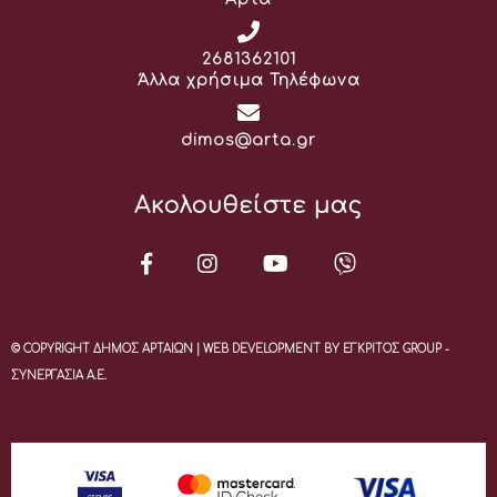
Τηλέφωνο:
2681362101
Άλλα χρήσιμα Τηλέφωνα
Email:
dimos@arta.gr
Ακολουθείστε μας
© COPYRIGHT ΔΗΜΟΣ ΑΡΤΑΙΩΝ | WEB DEVELOPMENT BY ΕΓΚΡΙΤΟΣ GROUP -
ΣΥΝΕΡΓΑΣΙΑ Α.Ε.