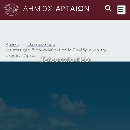
ΔΗΜΟΣ
ΑΡΤΑΙΩΝ
Με επιτυχία διοργαν
Αρχική
Τελευταία Νέα
Με επιτυχία διοργανώθηκε το 1ο Συνέδριο για την
«‘Έξυπνη Άρτα»
Τελευταία Νέα