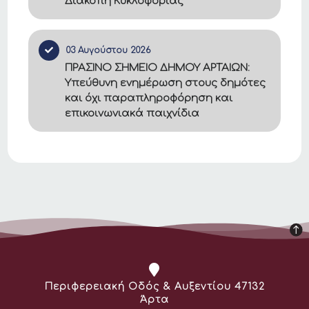
Διακοπή Κυκλοφορίας
03 Αυγούστου 2026
ΠΡΑΣΙΝΟ ΣΗΜΕΙΟ ΔΗΜΟΥ ΑΡΤΑΙΩΝ:
Υπεύθυνη ενημέρωση στους δημότες
Μάθε πού
και όχι παραπληροφόρηση και
ανακυκλώνεις
»
επικοινωνιακά παιχνίδια
οι δημότες
έχουν
δυνατότητα
να βρουν
πληροφορίες,
όσον αφορά
τα είδη που
μπορούν να
συνεισφέρουν
στις
Διεύθυνση:
Περιφερειακή Οδός & Αυξεντίου 47132
κοινωνικά
Άρτα