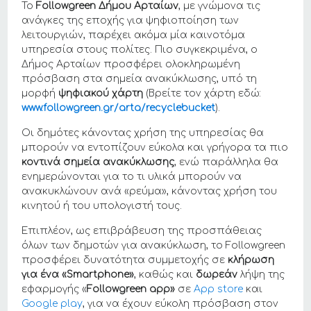
Το
Followgreen
Δήμου Αρταίων
, με γνώμονα τις
ανάγκες της εποχής για ψηφιοποίηση των
λειτουργιών, παρέχει ακόμα μία καινοτόμα
υπηρεσία στους πολίτες. Πιο συγκεκριμένα, ο
Δήμος Αρταίων προσφέρει ολοκληρωμένη
πρόσβαση στα σημεία ανακύκλωσης, υπό τη
μορφή
ψηφιακού χάρτη
(Βρείτε τον χάρτη εδώ:
www.followgreen.gr/
arta
/recyclebucket
).
Οι δημότες κάνοντας χρήση της υπηρεσίας θα
μπορούν να εντοπίζουν εύκολα και γρήγορα τα πιο
κοντινά
σημεία ανακύκλωσης
, ενώ παράλληλα θα
ενημερώνονται για το τι υλικά μπορούν να
ανακυκλώνουν ανά «ρεύμα», κάνοντας χρήση του
κινητού ή του υπολογιστή τους.
Επιπλέον, ως επιβράβευση της προσπάθειας
όλων των δημοτών για ανακύκλωση, το Followgreen
προσφέρει δυνατότητα συμμετοχής σε
κλήρωση
για ένα «
Smartphone
»
, καθώς και
δωρεάν
λήψη της
εφαρμογής «
Followgreen
app
»
σε
App store
και
Google play
, για να έχουν εύκολη πρόσβαση στον