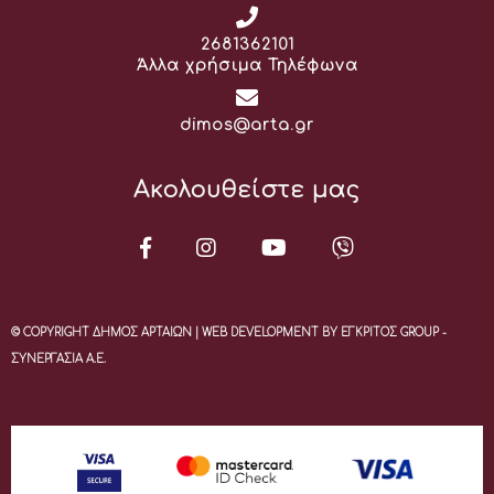
ευπαθείς
ομάδες, μέσω
Τηλέφωνο:
2681362101
του
Άλλα χρήσιμα Τηλέφωνα
Κοινωνικού
Παντοπωλείου
Email:
dimos@arta.gr
και
Φαρμακείου
Ακολουθείστε μας
του Δήμου,
λαμβάνοντας
κουπόνι
επιβράβευσης
150 πόντων
.
© COPYRIGHT ΔΗΜΟΣ ΑΡΤΑΙΩΝ | WEB DEVELOPMENT BY ΕΓΚΡΙΤΟΣ GROUP -
ΣΥΝΕΡΓΑΣΙΑ Α.Ε.