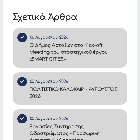
μπορούν να
συνεισφέρουν
Σχετικά Άρθρα
στις
κοινωνικά
ευπαθείς
06 Αυγούστου 2026
ομάδες, μέσω
Ο Δήμος Αρταίων στο Kick-off
του
Meeting του στρατηγικού έργου
Κοινωνικού
«SMART CITIES»
Παντοπωλείου
και
Φαρμακείου
03 Αυγούστου 2026
του Δήμου,
ΠΟΛΙΤΙΣΤΙΚΟ ΚΑΛΟΚΑΙΡΙ - ΑΥΓΟΥΣΤΟΣ
λαμβάνοντας
2026
κουπόνι
επιβράβευσης
150 πόντων
.
03 Αυγούστου 2026
Εργασίες Συντήρησης
Οδοστρώματος – Προσωρινή