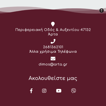
Διεύθυνση:
Περιφερειακή Οδός & Αυξεντίου 47132
Άρτα
Τηλέφωνο:
2681362101
Άλλα χρήσιμα Τηλέφωνα
Email:
dimos@arta.gr
Ακολουθείστε μας