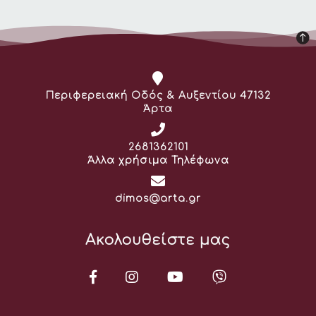
Διεύθυνση:
Περιφερειακή Οδός & Αυξεντίου 47132
Άρτα
Τηλέφωνο:
2681362101
Άλλα χρήσιμα Τηλέφωνα
Email:
dimos@arta.gr
Ακολουθείστε μας