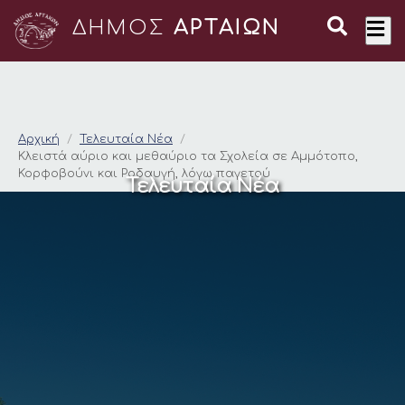
ΔΗΜΟΣ
ΑΡΤΑΙΩΝ
Κλειστά αύριο και μ
Αρχική
Τελευταία Νέα
Κλειστά αύριο και μεθαύριο τα Σχολεία σε Αμμότοπο,
Κορφοβούνι και Ροδαυγή, λόγω παγετού
Τελευταία Νέα