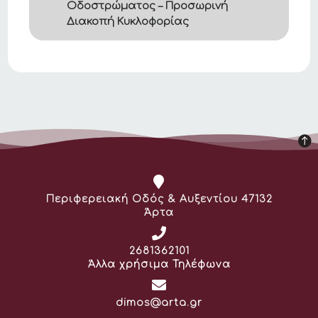
Οδοστρώματος – Προσωρινή
Διακοπή Κυκλοφορίας
Διεύθυνση:
Περιφερειακή Οδός & Αυξεντίου 47132
Άρτα
Τηλέφωνο:
2681362101
Άλλα χρήσιμα Τηλέφωνα
Email:
dimos@arta.gr