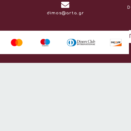
D
Email:
dimos@arta.gr