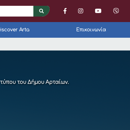
iscover Arta
Επικοινωνία
οικτό Κέντρο Εμπορί
 τύπου του Δήμου Αρταίων.