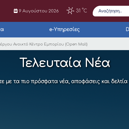
Αναζήτηση
°
31
C
9 Αυγούστου 2026
τα
e-Υπηρεσίες
D
ένταξης του έργου Αν
έργου Ανοικτό Κέντρο Εμπορίου (Open Mall)
Τελευταία Νέα
ε με τα πιο πρόσφατα νέα, αποφάσεις και δελτία