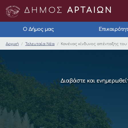
ΔΗΜΟΣ
ΑΡΤΑΙΩΝ
Ο Δήμος μας
Επικαιρότη
Κανένας κίνδυνος απ
Αρχική
Τελευταία Νέα
Κανένας κίνδυνος απένταξης του 
Διαβάστε και ενημερωθείτ