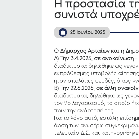
Η προστασία τη
συνιστά υποχρέ
25 Ιουνίου 2025
Ο Δήμαρχος Αρταίων και η Δημοτ
Α) Την 3.4.2025, σε ανακοίνωση
–
διαδικτυακά δηλώθηκε ως γεγον
εκπρόθεσμης υποβολής αίτησης 
ήταν απολύτως ψευδές, όπως γν
Β) Την 22.6.2025, σε άλλη ανακοί
διαδικτυακά, δηλώθηκε ως γεγον
τον 9ο λογαριασμό, το οποίο ή
πριν την ανάρτησή της.
Για το λόγο αυτό, εστάλη επίση
άρση των ανωτέρω συγκεκριμένω
τελευταίο Δ.Σ. και κατηγορήθηκε