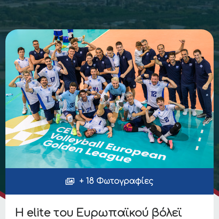
+ 18 Φωτογραφίες
Η elite του Eυρωπαϊκού βόλεϊ