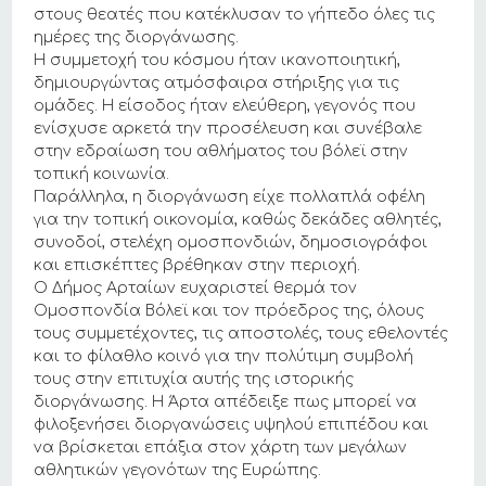
στους θεατές που κατέκλυσαν το γήπεδο όλες τις
ημέρες της διοργάνωσης.
Η συμμετοχή του κόσμου ήταν ικανοποιητική,
δημιουργώντας ατμόσφαιρα στήριξης για τις
ομάδες. Η είσοδος ήταν ελεύθερη, γεγονός που
ενίσχυσε αρκετά την προσέλευση και συνέβαλε
στην εδραίωση του αθλήματος του βόλεϊ στην
τοπική κοινωνία.
Παράλληλα, η διοργάνωση είχε πολλαπλά οφέλη
για την τοπική οικονομία, καθώς δεκάδες αθλητές,
συνοδοί, στελέχη ομοσπονδιών, δημοσιογράφοι
και επισκέπτες βρέθηκαν στην περιοχή.
Ο Δήμος Αρταίων ευχαριστεί θερμά τον
Ομοσπονδία Βόλεϊ και τον πρόεδρος της, όλους
τους συμμετέχοντες, τις αποστολές, τους εθελοντές
και το φίλαθλο κοινό για την πολύτιμη συμβολή
τους στην επιτυχία αυτής της ιστορικής
διοργάνωσης. Η Άρτα απέδειξε πως μπορεί να
φιλοξενήσει διοργανώσεις υψηλού επιπέδου και
να βρίσκεται επάξια στον χάρτη των μεγάλων
αθλητικών γεγονότων της Ευρώπης.