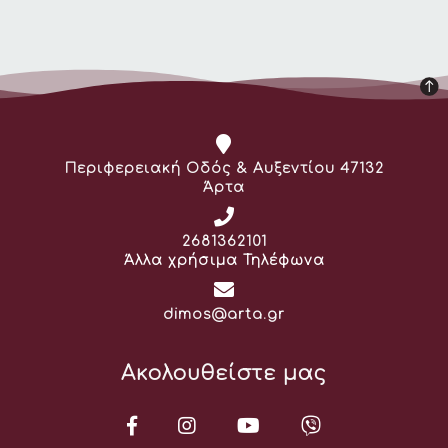
Διεύθυνση:
Περιφερειακή Οδός & Αυξεντίου 47132
Άρτα
Τηλέφωνο:
2681362101
Άλλα χρήσιμα Τηλέφωνα
Email:
dimos@arta.gr
Ακολουθείστε μας