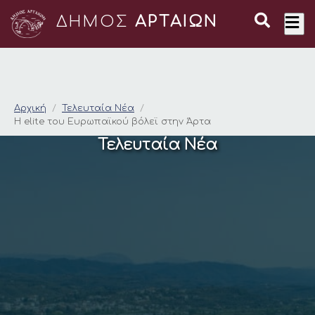
ΔΗΜΟΣ
ΑΡΤΑΙΩΝ
Η elite του Eυρωπαϊ
Αρχική
Τελευταία Νέα
Η elite του Eυρωπαϊκού βόλεϊ στην Άρτα
Τελευταία Νέα