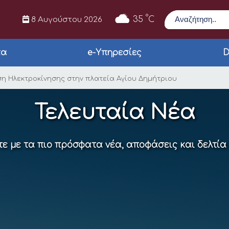
Αναζήτηση
°
35
C
8 Αυγούστου 2026
τα
e-Υπηρεσίες
D
ρες η 1η Έκθεση Ηλεκ
εση Ηλεκτροκίνησης στην πλατεία Αγίου Δημήτριου
Τελευταία Νέα
ε με τα πιο πρόσφατα νέα, αποφάσεις και δελτία