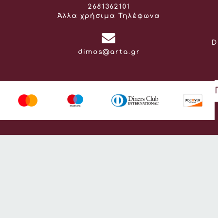
Τηλέφωνο:
2681362101
Άλλα χρήσιμα Τηλέφωνα
D
Email:
dimos@arta.gr