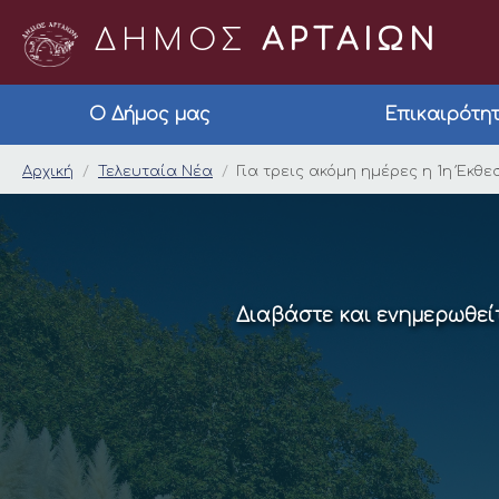
ΔΗΜΟΣ
ΑΡΤΑΙΩΝ
Ο Δήμος μας
Επικαιρότη
Για τρεις ακόμη ημέ
Αρχική
Τελευταία Νέα
Για τρεις ακόμη ημέρες η 1η Έκθ
Διαβάστε και ενημερωθείτ