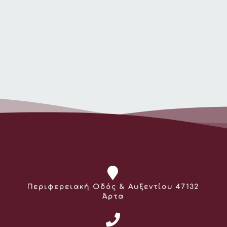
Διεύθυνση:
Περιφερειακή Οδός & Αυξεντίου 47132
Άρτα