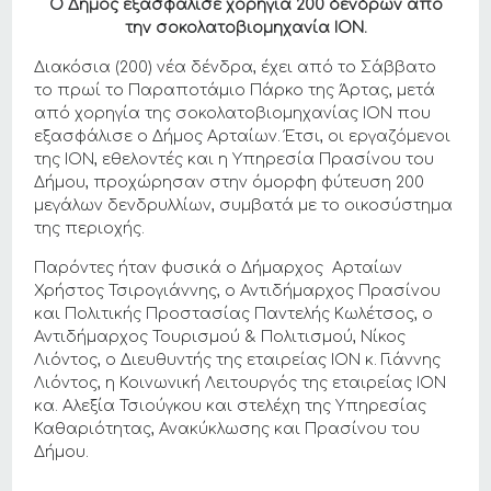
Ο Δήμος εξασφάλισε χορηγία 200 δένδρων από
την σοκολατοβιομηχανία ΙΟΝ.
Διακόσια (200) νέα δένδρα, έχει από το Σάββατο
το πρωί το Παραποτάμιο Πάρκο της Άρτας, μετά
από χορηγία της σοκολατοβιομηχανίας ΙΟΝ που
εξασφάλισε ο Δήμος Αρταίων. Έτσι, οι εργαζόμενοι
της ΙΟΝ, εθελοντές και η Υπηρεσία Πρασίνου του
Δήμου, προχώρησαν στην όμορφη φύτευση 200
μεγάλων δενδρυλλίων, συμβατά με το οικοσύστημα
της περιοχής.
Παρόντες ήταν φυσικά ο Δήμαρχος Αρταίων
Χρήστος Τσιρογιάννης, ο Αντιδήμαρχος Πρασίνου
και Πολιτικής Προστασίας Παντελής Κωλέτσος, ο
Αντιδήμαρχος Τουρισμού & Πολιτισμού, Νίκος
Λιόντος, ο Διευθυντής της εταιρείας ΙΟΝ κ. Γιάννης
Λιόντος, η Κοινωνική Λειτουργός της εταιρείας ΙΟΝ
κα. Aλεξία Τσιούγκου και στελέχη της Υπηρεσίας
Καθαριότητας, Ανακύκλωσης και Πρασίνου του
Δήμου.