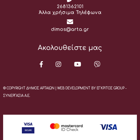
Τηλέφωνο:
2681362101
Άλλα χρήσιμα Τηλέφωνα
Email:
dimos@arta.gr
Ακολουθείστε μας
© COPYRIGHT ΔΗΜΟΣ ΑΡΤΑΙΩΝ | WEB DEVELOPMENT BY ΕΓΚΡΙΤΟΣ GROUP -
ΣΥΝΕΡΓΑΣΙΑ Α.Ε.