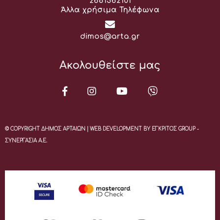
Τηλέφωνο:
2681362101
Άλλα χρήσιμα Τηλέφωνα
Email:
dimos@arta.gr
Ακολουθείστε μας
© COPYRIGHT ΔΗΜΟΣ ΑΡΤΑΙΩΝ | WEB DEVELOPMENT BY ΕΓΚΡΙΤΟΣ GROUP -
ΣΥΝΕΡΓΑΣΙΑ Α.Ε.