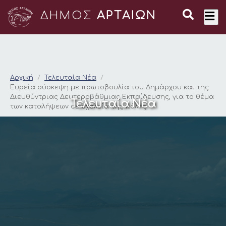
ΔΗΜΟΣ
ΑΡΤΑΙΩΝ
Ευρεία σύσκεψη με π
Αρχική
Τελευταία Νέα
Ευρεία σύσκεψη με πρωτοβουλία του Δημάρχου και της
Διευθύντριας Δευτεροβάθμιας Εκπαίδευσης, για το θέμα
Τελευταία Νέα
των καταλήψεων σε σχολεία της πόλης