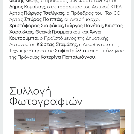
Φώτης Κέφης
, ο Πρόεδρος των Φορτοταξί Άρτας
Δήμος Κομιώτης
, ο εκπρόσωπος του Αστικού ΚΤΕΛ
Άρτας
Γιώργος Τσελίγκας
, ο Πρόεδρος του TaxiGO
Άρτας
Σπύρος Παππάς
, οι Αντιδήμαρχοι
Χριστόφορος Σιαφάκας, Γιώργος Πανέτας, Κώστας
Χαρακλιάς, Θεανώ Γραμματικού
και
Άννα
Κουτρούμπα,
ο Προϊστάμενος της Δημοτικής
Αστυνομίας
Κώστας Σταμάτης,
η Διευθύντρια της
Τεχνικής Υπηρεσίας
Σοφία Γρύλλια
και η υπάλληλος
της Πρόνοιας
Κατερίνα Παπαϊωάννου
.
Συλλογή
Φωτογραφιών