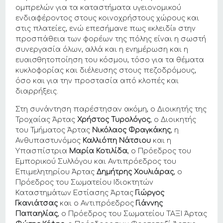
ομπρελών για τα καταστήματα υγειονομικού
ενδιαφέροντος στους κοινοχρήστους χώρους και
στις πλατείες, ενώ επεσήμανε πως «κλειδί» στην
προσπάθεια των φορέων της πόλης είναι η σωστή
συνεργασία όλων, αλλά και η ενημέρωση και η
ευαισθητοποίηση του κόσμου, τόσο για τα θέματα
κυκλοφορίας και διέλευσης στους πεζοδρόμους,
όσο και για την προστασία από κλοπές και
διαρρήξεις.
Στη συνάντηση παρέστησαν ακόμη, ο Διοικητής της
Τροχαίας Άρτας
Χρήστος Τυρολόγος
, ο Διοικητής
του Τμήματος Άρτας
Νικόλαος Φραγκάκης
, η
Ανθυπαστυνόμος
Καλλιόπη Νάτσιου
και η
Υπασπίστρια
Μαρία Κοτιλίδα
, ο Πρόεδρος του
Εμπορικού Συλλόγου και Αντιπρόεδρος του
Επιμελητηρίου Άρτας
Δημήτρης Χουλιάρας
, ο
Πρόεδρος του Σωματείου Ιδιοκτητών
Καταστημάτων Εστίασης Άρτας
Γιώργος
Γκανιάτσας
και ο Αντιπρόεδρος
Γιάννης
Παπαηλίας
, ο Πρόεδρος του Σωματείου ΤΑΞΙ Άρτας