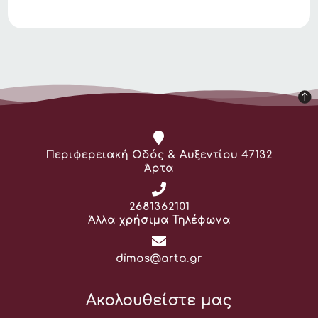
Διεύθυνση:
Περιφερειακή Οδός & Αυξεντίου 47132
Άρτα
Τηλέφωνο:
2681362101
Άλλα χρήσιμα Τηλέφωνα
Email:
dimos@arta.gr
Ακολουθείστε μας