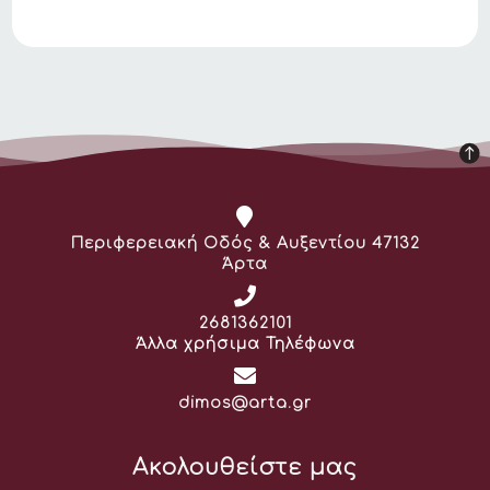
Διεύθυνση:
Περιφερειακή Οδός & Αυξεντίου 47132
Άρτα
Τηλέφωνο:
2681362101
Άλλα χρήσιμα Τηλέφωνα
Email:
dimos@arta.gr
Ακολουθείστε μας