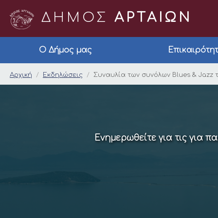
ΔΗΜΟΣ
ΑΡΤΑΙΩΝ
Ο Δήμος μας
Επικαιρότη
Συναυλία των συνόλω
Αρχική
Εκδηλώσεις
Συναυλία των συνόλων Blues & Jazz
Ενημερωθείτε για τις για π