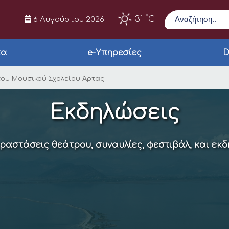
Αναζήτηση
°
31
C
6 Αυγούστου 2026
τα
e-Υπηρεσίες
D
ν Blues & Jazz του 
 του Μουσικού Σχολείου Άρτας
Εκδηλώσεις
αραστάσεις θεάτρου, συναυλίες, φεστιβάλ, και εκ