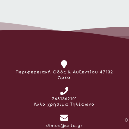
Διεύθυνση:
Περιφερειακή Οδός & Αυξεντίου 47132
Άρτα
Τηλέφωνο:
2681362101
Άλλα χρήσιμα Τηλέφωνα
D
Email:
dimos@arta.gr