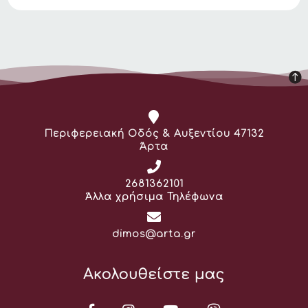
Διεύθυνση:
Περιφερειακή Οδός & Αυξεντίου 47132
Άρτα
Τηλέφωνο:
2681362101
Άλλα χρήσιμα Τηλέφωνα
Email:
dimos@arta.gr
Ακολουθείστε μας