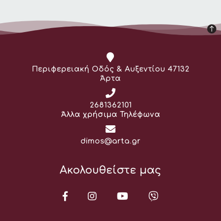
Διεύθυνση:
Περιφερειακή Οδός & Αυξεντίου 47132
Άρτα
Τηλέφωνο:
2681362101
Άλλα χρήσιμα Τηλέφωνα
Email:
dimos@arta.gr
Ακολουθείστε μας