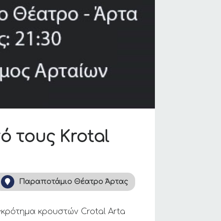
 τους Κrotal
Παραποτάμιο Θέατρο Άρτας
γκρότημα κρουστών Crotal Arta