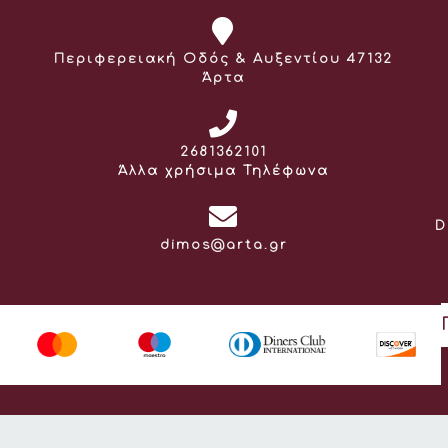
Διεύθυνση:
Περιφερειακή Οδός & Αυξεντίου 47132
Άρτα
Τηλέφωνο:
2681362101
Άλλα χρήσιμα Τηλέφωνα
D
Email:
dimos@arta.gr