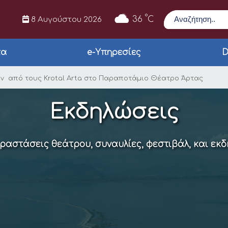
Αναζήτηση
°
36
C
8 Αυγούστου 2026
τα
e-Υπηρεσίες
D
ράσταση κρουστών απ
ών από τους Κrotal Arta στο Παραποτάμιο Θέατρο Άρτας
Εκδηλώσεις
αραστάσεις θεάτρου, συναυλίες, φεστιβάλ, και εκ