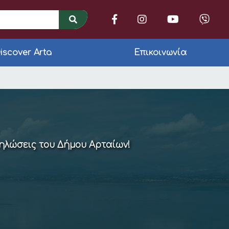
iscover Arta
Επικοινωνία
ό τους Κrotal Arta 
δηλώσεις του Δήμου Αρταίων!