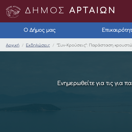
ΔΗΜΟΣ
ΑΡΤΑΙΩΝ
Ο Δήμος μας
Επικαιρότη
“Συν-Κρούσεις”: Πα
Αρχική
Εκδηλώσεις
“Συν-Κρούσεις”: Παράσταση κρουστ
Ενημερωθείτε για τις για π