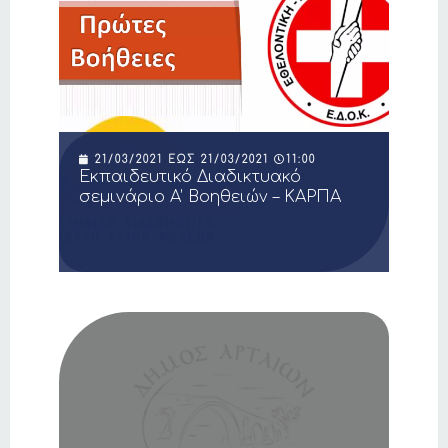
21/03/2021
ΈΩΣ
21/03/2021
11:00
Εκπαιδευτικό Διαδικτυακό
σεμινάριο Α’ Βοηθειών – ΚΑΡΠΑ