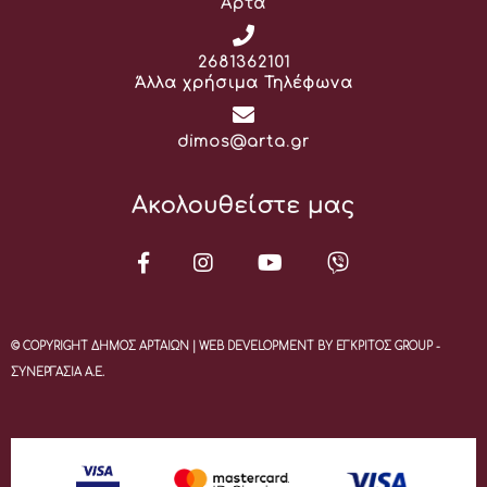
Άρτα
Τηλέφωνο:
2681362101
Άλλα χρήσιμα Τηλέφωνα
Email:
dimos@arta.gr
Ακολουθείστε μας
© COPYRIGHT ΔΗΜΟΣ ΑΡΤΑΙΩΝ | WEB DEVELOPMENT BY ΕΓΚΡΙΤΟΣ GROUP -
ΣΥΝΕΡΓΑΣΙΑ Α.Ε.