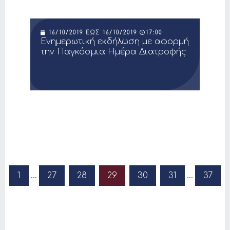
16/10/2019
ΈΩΣ
16/10/2019
17:00
Ενημερωτική εκδήλωση με αφορμή
την Παγκόσμια Ημέρα Διατροφής
Προηγούμενη σελίδα
1
…
27
28
29
30
31
…
37