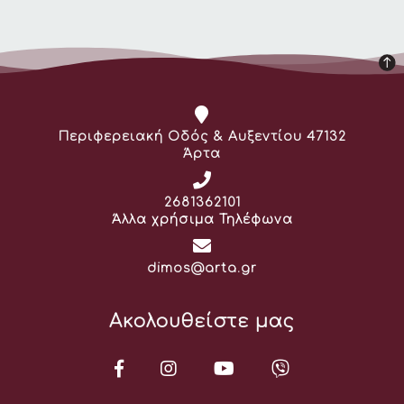
Διεύθυνση:
Περιφερειακή Οδός & Αυξεντίου 47132
Άρτα
Τηλέφωνο:
2681362101
Άλλα χρήσιμα Τηλέφωνα
Email:
dimos@arta.gr
Ακολουθείστε μας