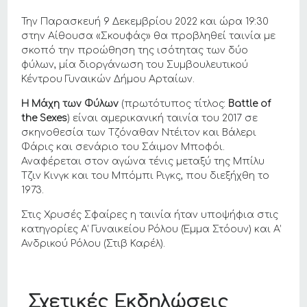
Την Παρασκευή 9 Δεκεμβρίου 2022 και ώρα 19:30
στην Αίθουσα «Σκουφάς» θα προβληθεί ταινία με
σκοπό την προώθηση της ισότητας των δύο
φύλων, μία διοργάνωση του Συμβουλευτικού
Κέντρου Γυναικών Δήμου Αρταίων.
Η Μάχη των Φύλων
(πρωτότυπος τίτλος:
Battle of
the Sexes
) είναι αμερικανική ταινία του 2017 σε
σκηνοθεσία των Τζόναθαν Ντέιτον και Βάλερι
Φάρις και σενάριο του Σάιμον Μποφόι.
Αναφέρεται στον αγώνα τένις μεταξύ της Μπίλυ
Τζιν Κινγκ και του Μπόμπι Ριγκς, που διεξήχθη το
1973.
Στις Χρυσές Σφαίρες η ταινία ήταν υποψήφια στις
κατηγορίες Α’ Γυναικείου Ρόλου (Έμμα Στόουν) και Α’
Ανδρικού Ρόλου (Στιβ Καρέλ).
Σχετικές Εκδηλώσεις