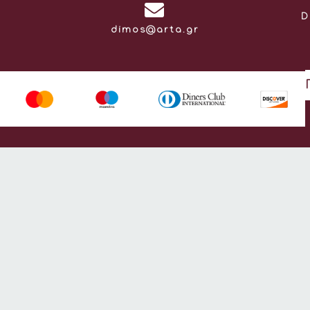
D
Email:
dimos@arta.gr