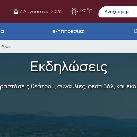
Αναζήτηση
°
27
C
7 Αυγούστου 2026
τα
e-Υπηρεσίες
D
γεννιάτικου Δένδρο
ένδρου
Εκδηλώσεις
αραστάσεις θεάτρου, συναυλίες, φεστιβάλ, και εκ