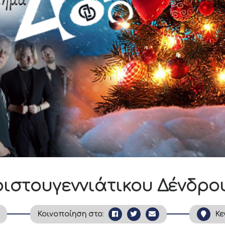
ιστουγεννιάτικου Δένδρο
Κοινοποίηση στο:
Κε