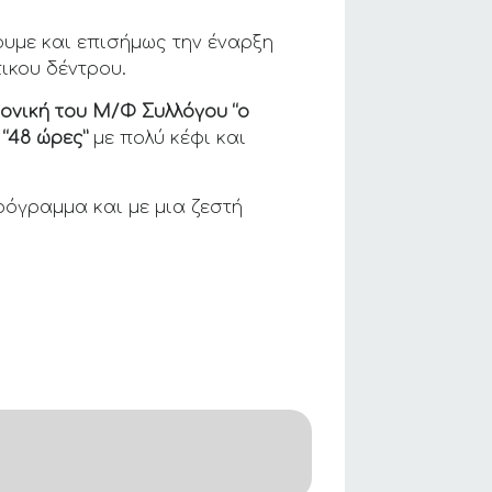
ουμε και επισήμως την έναρξη
ικου δέντρου.
ονική του Μ/Φ Συλλόγου “ο
α
“48 ώρες”
με πολύ κέφι και
ρόγραμμα και με μια ζεστή