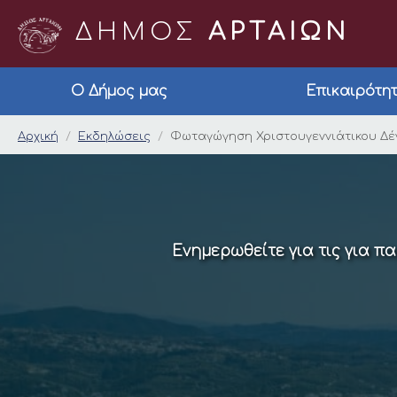
ΔΗΜΟΣ
ΑΡΤΑΙΩΝ
Ο Δήμος μας
Επικαιρότη
Φωταγώγηση Χριστου
Αρχική
Εκδηλώσεις
Φωταγώγηση Χριστουγεννιάτικου Δ
Ενημερωθείτε για τις για π