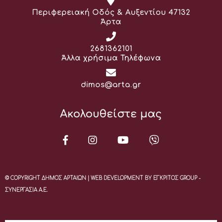
Διεύθυνση:
Περιφερειακή Οδός & Αυξεντίου 47132
Άρτα
Τηλέφωνο:
2681362101
Άλλα χρήσιμα Τηλέφωνα
Email:
dimos@arta.gr
Ακολουθείστε μας
© COPYRIGHT ΔΗΜΟΣ ΑΡΤΑΙΩΝ | WEB DEVELOPMENT BY ΕΓΚΡΙΤΟΣ GROUP -
ΣΥΝΕΡΓΑΣΙΑ Α.Ε.