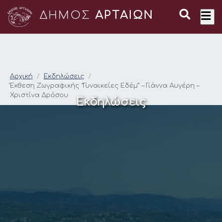
ΔΗΜΟΣ
ΑΡΤΑΙΩΝ
Έκθεση Ζωγραφικής “
Αρχική
Εκδηλώσεις
Έκθεση Ζωγραφικής “Γυναικείες Εδέμ” – Γιάννα Αυγέρη –
Χριστίνα Δρόσου
Εκδηλώσεις