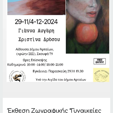
Έκθεση Ζωγραφικής “Γυναικείες