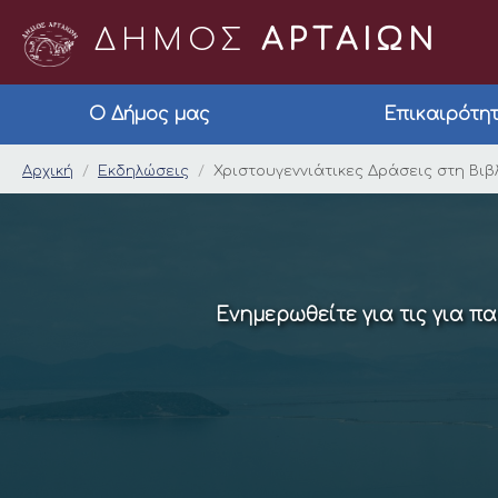
ΔΗΜΟΣ
ΑΡΤΑΙΩΝ
Ο Δήμος μας
Επικαιρότη
Χριστουγεννιάτικες 
Αρχική
Εκδηλώσεις
Χριστουγεννιάτικες Δράσεις στη Βιβ
Ενημερωθείτε για τις για π