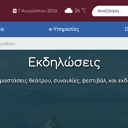
Αναζήτηση
°
26
C
7 Αυγούστου 2026
τα
e-Υπηρεσίες
D
Δράσεις στη Βιβλιοθ
λιοθήκη
Εκδηλώσεις
αραστάσεις θεάτρου, συναυλίες, φεστιβάλ, και εκ