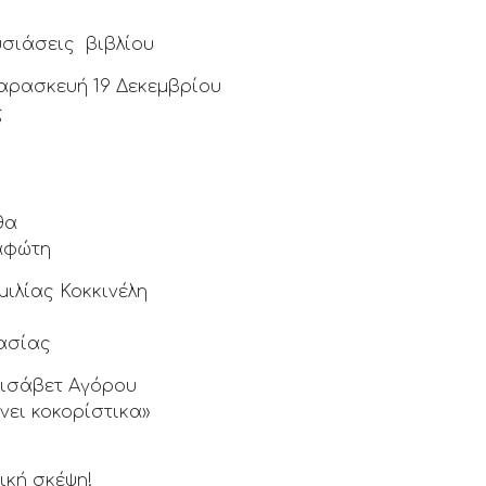
σιάσεις βιβλίου
Παρασκευή 19 Δεκεμβρίου
ς
θα
ναφώτη
ιμιλίας Κοκκινέλη
τασίας
λισάβετ Αγόρου
νει κοκορίστικα»
ική σκέψη!