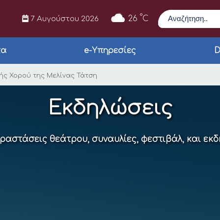
Αναζήτηση
°
26
C
7 Αυγούστου 2026
τα
e-Υπηρεσίες
D
ωή” από τη Σχολής Χ
λής Χορού της Μελίνας Τάτση
Εκδηλώσεις
αραστάσεις θεάτρου, συναυλίες, φεστιβάλ, και εκ