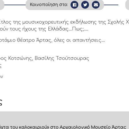
5
Κοινοποίηση στο:
τίτλος της μουσικοχορευτικής εκδήλωσης της Σχολής 
τούν τους ήχους της Ελλάδας…Πως;….
ποτάμιο θέατρο Άρτας, όλες οι απαντήσεις…
ρος Κοτσώνης, Βασίλης Τσούτσουρας
ς
ων
ς
 νύχτα του καλοκαιριού» στο Αρχαιολογικό Μουσείο Άρτας