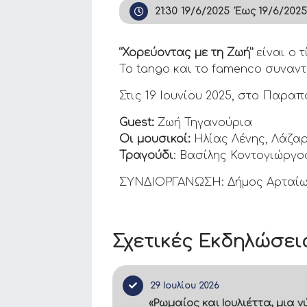
21:30
19/6/2025
Έως
19/6/202
“Χορεύοντας με τη Ζωή”
είναι ο 
Το tango και το famenco συναν
Στις 19 Ιουνίου 2025, στο Παρα
Guest:
Ζωή Τηγανούρια
Οι μουσικοί:
Ηλίας Λένης, Λάζα
Τραγούδι
: Βασίλης Κοντογιώργο
ΣΥΝΔΙΟΡΓΑΝΩΣΗ: Δήμος Αρταί
Σχετικές Εκδηλώσει
29 Ιουλίου 2026
«Ρωμαίος και Ιουλιέττα, μια