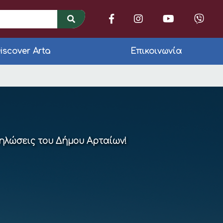
iscover Arta
Επικοινωνία
ορού της Μελίνας Τάτ
δηλώσεις του Δήμου Αρταίων!