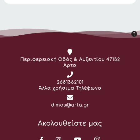
Διεύθυνση:
Περιφερειακή Οδός & Αυξεντίου 47132
Άρτα
Τηλέφωνο:
2681362101
Άλλα χρήσιμα Τηλέφωνα
Email:
dimos@arta.gr
Ακολουθείστε μας