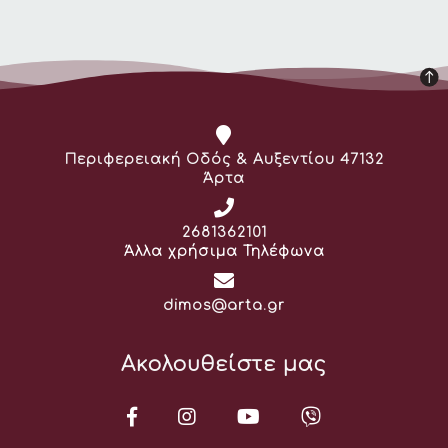
Διεύθυνση:
Περιφερειακή Οδός & Αυξεντίου 47132
Άρτα
Τηλέφωνο:
2681362101
Άλλα χρήσιμα Τηλέφωνα
Email:
dimos@arta.gr
Ακολουθείστε μας