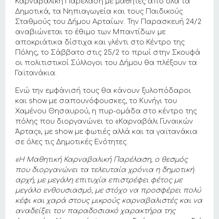
Καρναβαλική Παρέλαση με μαθητές από όλα τα
Δημοτικά, τα Νηπιαγωγεία και τους Παιδικούς
Σταθμούς του Δήμου Αρταίων. Την Παρασκευή 24/2
αναβιώνεται το έθιμο των Μπαντίδων με
αποκριάτικα δίστιχα και γλέντι στο Κέντρο της
Πόλης, το Σάββατο στις 25/2 το πρωί στην Σκουφά
οι πολιτιστικοί Σύλλογοι του Δήμου θα πλέξουν τα
Γαϊτανάκια.
Ενώ την εμφάνισή τους θα κάνουν ξυλοπόδαροι
και show με σαπουνόφουσκες, το Κυνήγι του
Χαμένου Θησαυρού, η πυρ-ομάδα στο κέντρο της
πόλης που διοργανώνει το «Καρναβάλι Γυναικών
Άρτας», με show με φωτιές αλλά και
τα γαϊτανάκια
σε όλες τις Δημοτικές Ενότητες.
«Η Mαθητική Καρναβαλική Παρέλαση, ο θεσμός
που διοργανώνει τα τελευταία χρόνια η δημοτική
αρχή, με μεγάλη επιτυχία επιστρέφει φέτος με
μεγάλο ενθουσιασμό, με στόχο να προσφέρει πολύ
κέφι και χαρά στους μικρούς καρναβαλιστές και να
αναδείξει τον παραδοσιακό χαρακτήρα της