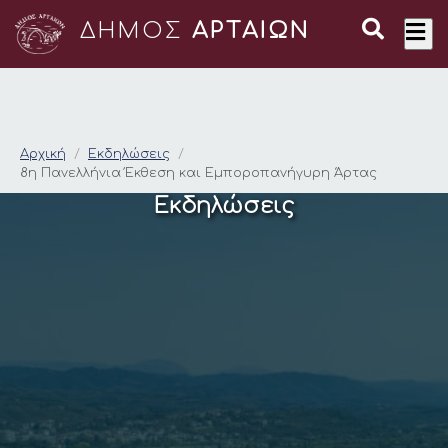
ΔΗΜΟΣ
ΑΡΤΑΙΩΝ
8η Πανελλήνια Έκθε
Αρχική
Εκδηλώσεις
8η Πανελλήνια Έκθεση και Εμποροπανήγυρη Άρτας
Εκδηλώσεις