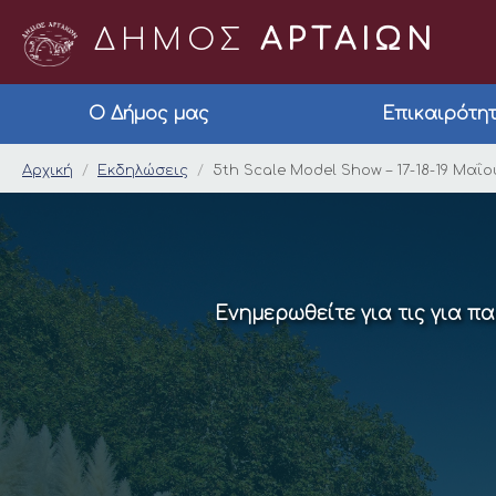
ΔΗΜΟΣ
ΑΡΤΑΙΩΝ
Ο Δήμος μας
Επικαιρότη
5th Scale Model Show 
Αρχική
Εκδηλώσεις
5th Scale Model Show – 17-18-19 Μαΐο
Ενημερωθείτε για τις για π