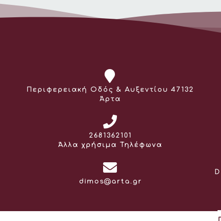
Διεύθυνση:
Περιφερειακή Οδός & Αυξεντίου 47132
Άρτα
Τηλέφωνο:
2681362101
Άλλα χρήσιμα Τηλέφωνα
D
Email:
dimos@arta.gr