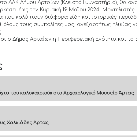
ο ΔΑΚ Δήμου Αρταίων (Κλειστό Γυμναστήριο), θα ανοί
ρκέσει έως την Κυριακή 19 Μαΐου 2024. Μοντελιστές
α που καλύπτουν διάφορα είδη και ιστορικές περιόδ
 όλους τους συμπολίτες μας, ανεξαρτήτως ηλικίας ν
ς.
αι ο Δήμος Αρταίων η Περιφερειακή Ενότητα και το 
ς
 νύχτα του καλοκαιριού» στο Αρχαιολογικό Μουσείο Άρτας
υς Χαλκιάδες Άρτας