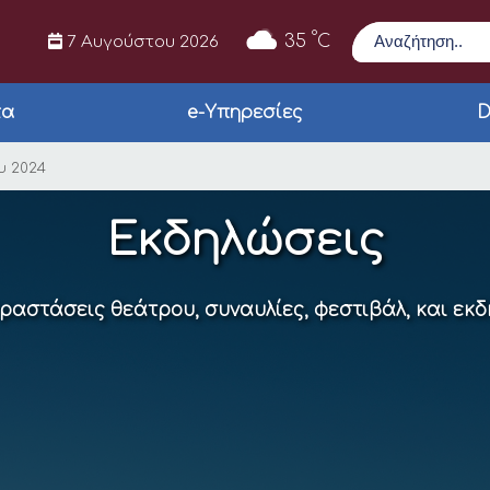
Αναζήτηση
°
35
C
7 Αυγούστου 2026
τα
e-Υπηρεσίες
D
– 17-18-19 Μαΐου 2024
υ 2024
Εκδηλώσεις
αραστάσεις θεάτρου, συναυλίες, φεστιβάλ, και εκ