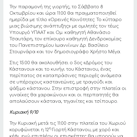
Την παραμονή της γιορτής, το Σάββατο 8
Οκτωβρίου και ώρα 11:00 θα πραγματοποιηθεί
ημερίδα με τίτλο «Ορεινές Κοινότητες: Το κύτταρο
μιας βιώσιμης ανάπτυξης» με ομιλητές τον τέως
Υπουργό ΥΠΑΑΤ και Ομ. καθηγητή Αθανάσιο
Τσαυτάρη, τον επίκουρο καθηγητή Δενδροκομίας
του Πανεπιστημίου Ιωαννίνων Δρ. Βασίλειο
Στουρνάρα και τον δημοσιογράφο Χρήστο Μέγα.
Στις 15:00 θα ακολουθήσει ο 5ος «Δρόμος του
Κάστανου» και το κυνήγι του Κάστανου, ένας
περίπατος σε καταπράσινες περιοχές ανάμεσα
σε υπέροχους καστανεώνες, με τραγούδι και
ψάξιμο κάστανου. Στην επιστροφή στην πλατεία οι
γυναίκες θα χαρακώνουν και οι περπατητές θα
απολαύσουν κάστανα, τηγανίτες και τσίπουρο.
Κυριακή 9/10
Την Κυριακή μετά τις 11:00 στην πλατεία του Χωριού
η
κορυφώνεται η 12
Γιορτή Κάστανου, με χορό και
κέφι, ενώ επιπλέον οι επισκέπτες θα μπορούν να