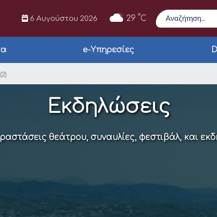
Αναζήτηση
°
29
C
6 Αυγούστου 2026
τα
e-Υπηρεσίες
D
ολείο Άρτας!!!» (2)
(2)
Εκδηλώσεις
αραστάσεις θεάτρου, συναυλίες, φεστιβάλ, και εκ