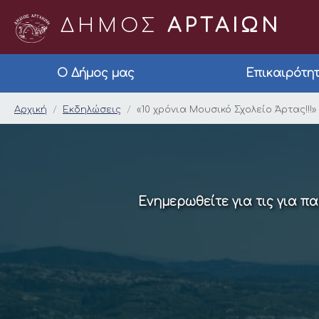
ΔΗΜΟΣ
ΑΡΤΑΙΩΝ
Ο Δήμος μας
Επικαιρότη
«10 χρόνια Μουσικό Σχ
Αρχική
Εκδηλώσεις
«10 χρόνια Μουσικό Σχολείο Άρτας!!!» 
Ενημερωθείτε για τις για π