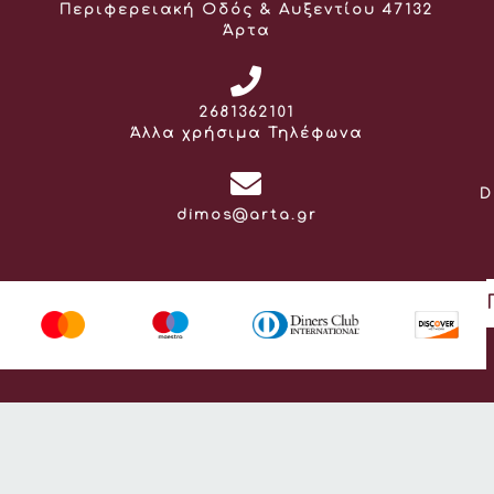
Διεύθυνση:
Περιφερειακή Οδός & Αυξεντίου 47132
Άρτα
Τηλέφωνο:
2681362101
Άλλα χρήσιμα Τηλέφωνα
D
Email:
dimos@arta.gr