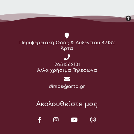
Διεύθυνση:
Περιφερειακή Οδός & Αυξεντίου 47132
Άρτα
Τηλέφωνο:
2681362101
Άλλα χρήσιμα Τηλέφωνα
Email:
dimos@arta.gr
Ακολουθείστε μας