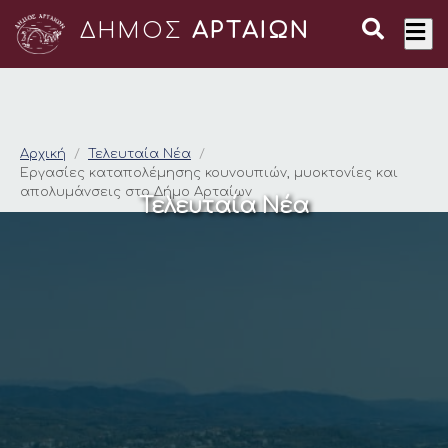
ΔΗΜΟΣ
ΑΡΤΑΙΩΝ
Εργασίες καταπολέμ
Αρχική
Τελευταία Νέα
Εργασίες καταπολέμησης κουνουπιών, μυοκτονίες και
απολυμάνσεις στο Δήμο Αρταίων
Τελευταία Νέα