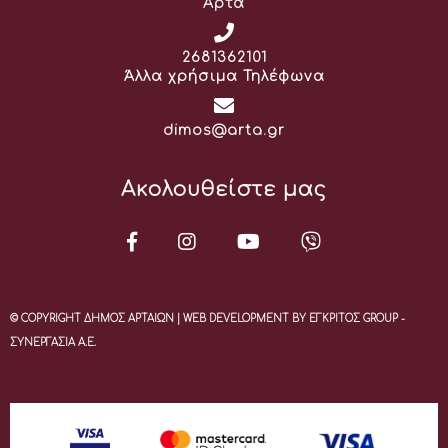
Άρτα
Τηλέφωνο:
2681362101
Άλλα χρήσιμα Τηλέφωνα
Email:
dimos@arta.gr
Ακολουθείστε μας
© COPYRIGHT ΔΗΜΟΣ ΑΡΤΑΙΩΝ | WEB DEVELOPMENT BY ΕΓΚΡΙΤΟΣ GROUP -
ΣΥΝΕΡΓΑΣΙΑ Α.Ε.