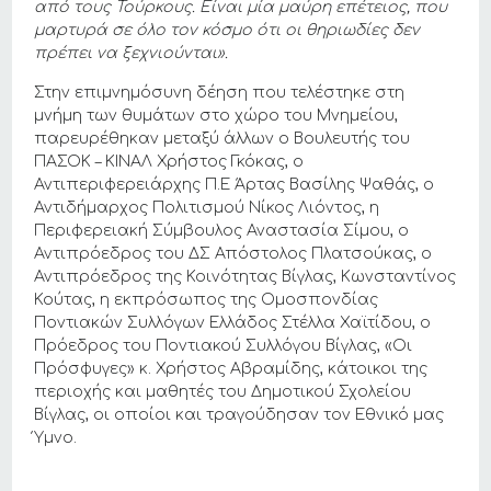
από τους Τούρκους. Είναι μία μαύρη επέτειος, που
μαρτυρά σε όλο τον κόσμο ότι οι θηριωδίες δεν
πρέπει να ξεχνιούνται».
Στην επιμνημόσυνη δέηση που τελέστηκε στη
μνήμη των θυμάτων στο χώρο του Μνημείου,
παρευρέθηκαν μεταξύ άλλων ο Βουλευτής του
ΠΑΣΟΚ – ΚΙΝΑΛ Χρήστος Γκόκας, ο
Αντιπεριφερειάρχης Π.Ε Άρτας Βασίλης Ψαθάς, ο
Αντιδήμαρχος Πολιτισμού Νίκος Λιόντος, η
Περιφερειακή Σύμβουλος Αναστασία Σίμου, ο
Αντιπρόεδρος του ΔΣ Απόστολος Πλατσούκας, ο
Αντιπρόεδρος της Κοινότητας Βίγλας, Κωνσταντίνος
Κούτας, η εκπρόσωπος της Ομοσπονδίας
Ποντιακών Συλλόγων Ελλάδος Στέλλα Χαϊτίδου, ο
Πρόεδρος του Ποντιακού Συλλόγου Βίγλας, «Οι
Πρόσφυγες» κ. Χρήστος Αβραμίδης, κάτοικοι της
περιοχής και μαθητές του Δημοτικού Σχολείου
Βίγλας, οι οποίοι και τραγούδησαν τον Εθνικό μας
Ύμνο.