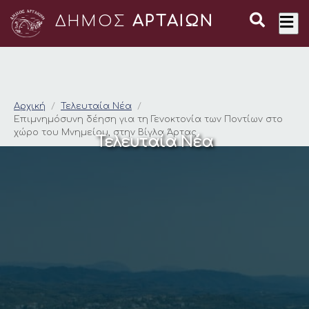
ΔΗΜΟΣ
ΑΡΤΑΙΩΝ
Επιμνημόσυνη δέηση 
Αρχική
Τελευταία Νέα
Επιμνημόσυνη δέηση για τη Γενοκτονία των Ποντίων στο
χώρο του Μνημείου, στην Βίγλα Άρτας
Τελευταία Νέα