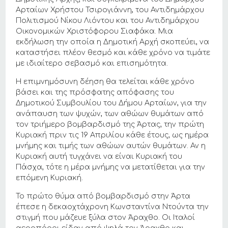
Αρταίων Χρήστου Τσιρογιάννη, του Αντιδημάρχου
Πολιτισμού Νίκου Λιόντου και του Αντιδημάρχου
Οικονομικών Χριστόφορου Σιαφάκα. Μια
εκδήλωση την οποία η Δημοτική Αρχή σκοπεύει, να
καταστήσει πλέον θεσμό και κάθε χρόνο να τιμάτε
με ιδιαίτερο σεβασμό και επισημότητα.
Η επιμνημόσυνη δέηση θα τελείται κάθε χρόνο
βάσει και της πρόσφατης απόφασης του
Δημοτικού Συμβουλίου του Δήμου Αρταίων, για την
ανάπαυση των ψυχών, των αθώων θυμάτων από
τον τριήμερο βομβαρδισμό της Άρτας, την πρώτη
Κυριακή πριν τις 19 Απριλίου κάθε έτους, ως ημέρα
μνήμης και τιμής των αθώων αυτών θυμάτων. Αν η
Κυριακή αυτή τυγχάνει να είναι Κυριακή του
Πάσχα, τότε η μέρα μνήμης να μετατίθεται για την
επόμενη Κυριακή.
Το πρώτο θύμα από βομβαρδισμό στην Άρτα
έπεσε η δεκαοχτάχρονη Κωνσταντίνα Ντούντα την
στιγμή που μάζευε ξύλα στον Άραχθο. Οι Ιταλοί