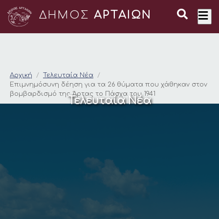
ΔΗΜΟΣ
ΑΡΤΑΙΩΝ
Επιμνημόσυνη δέηση 
Αρχική
Τελευταία Νέα
Επιμνημόσυνη δέηση για τα 26 θύματα που χάθηκαν στον
βομβαρδισμό της Άρτας το Πάσχα του 1941
Τελευταία Νέα