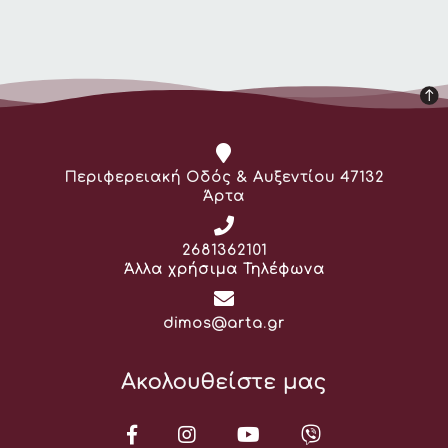
Διεύθυνση:
Περιφερειακή Οδός & Αυξεντίου 47132
Άρτα
Τηλέφωνο:
2681362101
Άλλα χρήσιμα Τηλέφωνα
Email:
dimos@arta.gr
Ακολουθείστε μας