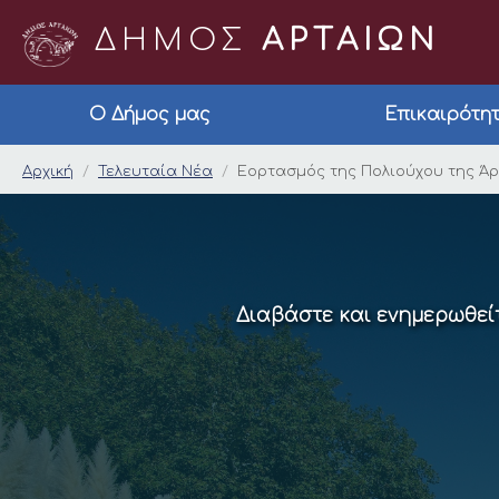
ΔΗΜΟΣ
ΑΡΤΑΙΩΝ
Ο Δήμος μας
Επικαιρότη
Εορτασμός της Πολι
Αρχική
Τελευταία Νέα
Εορτασμός της Πολιούχου της Ά
Διαβάστε και ενημερωθείτ