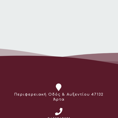
Διεύθυνση:
Περιφερειακή Οδός & Αυξεντίου 47132
Άρτα