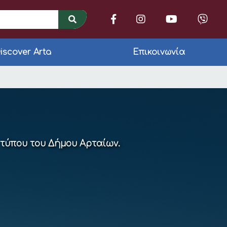
iscover Arta
Επικοινωνία
ίας Θεοδώρας
 τύπου του Δήμου Αρταίων.