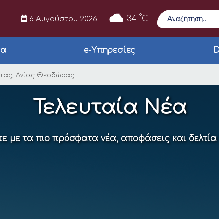
Αναζήτηση
°
34
C
6 Αυγούστου 2026
τα
e-Υπηρεσίες
D
ούχου της Άρτας, Αγ
ρτας, Αγίας Θεοδώρας
Τελευταία Νέα
ε με τα πιο πρόσφατα νέα, αποφάσεις και δελτία