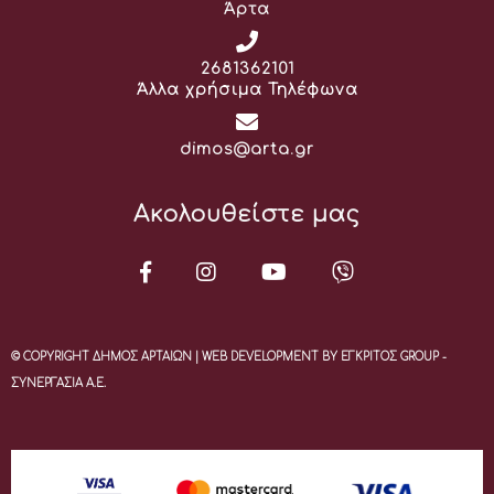
Άρτα
Τηλέφωνο:
2681362101
Άλλα χρήσιμα Τηλέφωνα
Email:
dimos@arta.gr
Ακολουθείστε μας
© COPYRIGHT ΔΗΜΟΣ ΑΡΤΑΙΩΝ | WEB DEVELOPMENT BY ΕΓΚΡΙΤΟΣ GROUP -
ΣΥΝΕΡΓΑΣΙΑ Α.Ε.