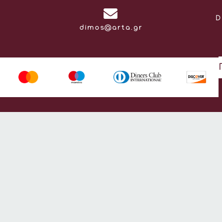
D
Email:
dimos@arta.gr