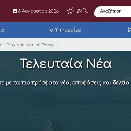
Αναζήτηση
°
29
C
8 Αυγούστου 2026
τα
e-Υπηρεσίες
D
χωροθέτηση του Επιχ
του Επιχειρηματικού Πάρκου
Τελευταία Νέα
ε με τα πιο πρόσφατα νέα, αποφάσεις και δελτία