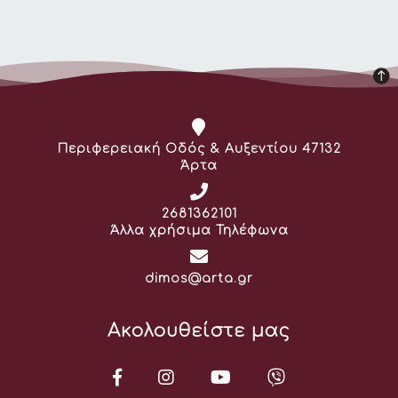
Διεύθυνση:
Περιφερειακή Οδός & Αυξεντίου 47132
Άρτα
Τηλέφωνο:
2681362101
Άλλα χρήσιμα Τηλέφωνα
Email:
dimos@arta.gr
Ακολουθείστε μας