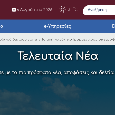
Αναζήτηση
°
31
C
6 Αυγούστου 2026
τα
e-Υπηρεσίες
D
ατάστασης οδικού δι
δικού δικτύου για την Τοπική κοινότητα Γραμμενίτσας υπεγράφ
Τελευταία Νέα
ε με τα πιο πρόσφατα νέα, αποφάσεις και δελτία