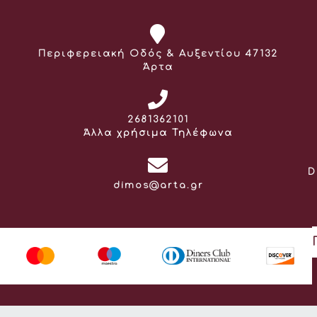
Διεύθυνση:
Περιφερειακή Οδός & Αυξεντίου 47132
Άρτα
Τηλέφωνο:
2681362101
Άλλα χρήσιμα Τηλέφωνα
D
Email:
dimos@arta.gr