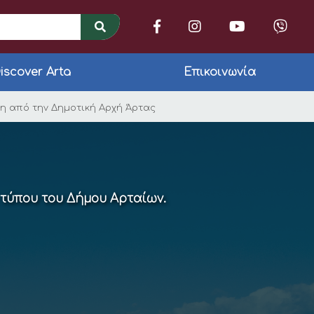
iscover Arta
Επικοινωνία
κτύου για την Τοπικ
η από την Δημοτική Αρχή Άρτας
 τύπου του Δήμου Αρταίων.