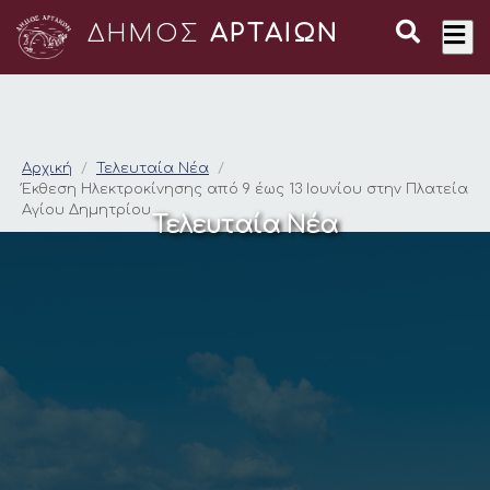
ΔΗΜΟΣ
ΑΡΤΑΙΩΝ
Έκθεση Ηλεκτροκίνησ
Αρχική
Τελευταία Νέα
Έκθεση Ηλεκτροκίνησης από 9 έως 13 Ιουνίου στην Πλατεία
Αγίου Δημητρίου
Τελευταία Νέα