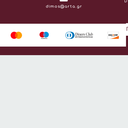
D
Email:
dimos@arta.gr