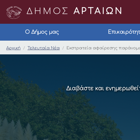
ΔΗΜΟΣ
ΑΡΤΑΙΩΝ
Ο Δήμος μας
Επικαιρότη
Εκστρατεία αφαίρεσ
Αρχική
Τελευταία Νέα
Εκστρατεία αφαίρεσης παράνομω
Διαβάστε και ενημερωθείτ