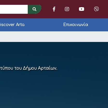
iscover Arta
Επικοινωνία
ιστικών πινακίδων 
 τύπου του Δήμου Αρταίων.