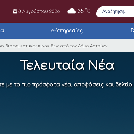
Αναζήτηση
°
35
C
8 Αυγούστου 2026
τα
e-Υπηρεσίες
D
ης παράνομων διαφημ
ν διαφημιστικών πινακίδων από τον Δήμο Αρταίων
Τελευταία Νέα
ε με τα πιο πρόσφατα νέα, αποφάσεις και δελτία