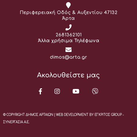
Διεύθυνση:
Περιφερειακή Οδός & Αυξεντίου 47132
Άρτα
Τηλέφωνο:
2681362101
Άλλα χρήσιμα Τηλέφωνα
Email:
dimos@arta.gr
Ακολουθείστε μας
© COPYRIGHT ΔΗΜΟΣ ΑΡΤΑΙΩΝ | WEB DEVELOPMENT BY ΕΓΚΡΙΤΟΣ GROUP -
ΣΥΝΕΡΓΑΣΙΑ Α.Ε.