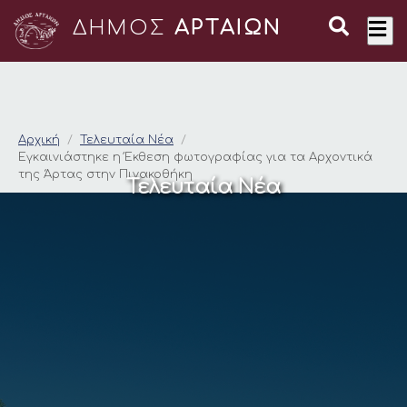
ΔΗΜΟΣ
ΑΡΤΑΙΩΝ
Εγκαινιάστηκε η Έκθ
Αρχική
Τελευταία Νέα
Εγκαινιάστηκε η Έκθεση φωτογραφίας για τα Αρχοντικά
της Άρτας στην Πινακοθήκη
Τελευταία Νέα