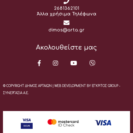
Τηλέφωνο:
2681362101
Άλλα χρήσιμα Τηλέφωνα
Email:
dimos@arta.gr
Ακολουθείστε μας
© COPYRIGHT ΔΗΜΟΣ ΑΡΤΑΙΩΝ | WEB DEVELOPMENT BY ΕΓΚΡΙΤΟΣ GROUP -
ΣΥΝΕΡΓΑΣΙΑ Α.Ε.