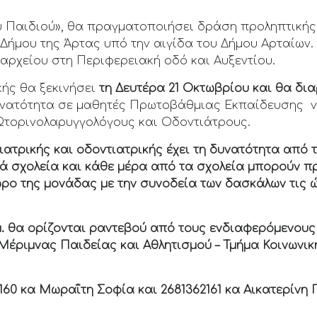
 Παιδιού», θα πραγματοποιήσει δράση προληπτικής ι
υ Δήμου της Άρτας υπό την αιγίδα του Δήμου Αρταίω
αρχείου στη Περιφερειακή οδό και Αυξεντίου.
κής θα ξεκινήσει
τη Δευτέρα 21 Οκτωβρίου και θα δι
δυνατότητα σε μαθητές Πρωτοβάθμιας Εκπαίδευσης 
Ωτορινολαρυγγολόγους και Οδοντιάτρους.
ιατρικής και οδοντιατρικής
έχει τη δυνατότητα από τι
ά σχολεία και κάθε μέρα από τα σχολεία μπορούν πρ
ρο της μονάδας με την συνοδεία των δασκάλων τις ώ
 μ.μ. θα ορίζονται ραντεβού από τους ενδιαφερόμενους
 Μέριμνας Παιδείας και Αθλητισμού – Τμήμα Κοινωνι
160 κα Μωραΐτη Σοφία και 2681362161 κα Αικατερίνη